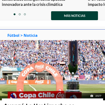
innovadora ante la crisis climática
impacto l
Item
1
MÁS NOTICIAS
item
item
item
of
0
1
2
3
Fútbol
> Noticia
ANFP