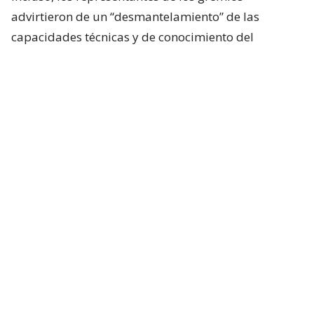
advirtieron de un “desmantelamiento” de las
capacidades técnicas y de conocimiento del
gobierno chileno ante la Corte.
Algunos de los datos expuestos tienen relación con
el recorte de
652 millones de pesos
que sufrió el
Instituto Nacional de Estadísticas.
El presidente de ANEF, José Pérez, aseguró que
diversos servicios públicos que son esenciales para
la ciudadanía
están siendo afectados con los
recortes presupuestarios
.
La secretaria del Conosur Internacional de Servicios