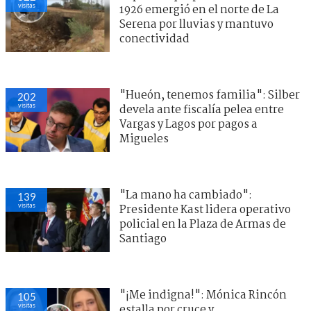
visitas
1926 emergió en el norte de La
Serena por lluvias y mantuvo
conectividad
"Hueón, tenemos familia": Silber
202
visitas
devela ante fiscalía pelea entre
Vargas y Lagos por pagos a
Migueles
"La mano ha cambiado":
139
visitas
Presidente Kast lidera operativo
policial en la Plaza de Armas de
Santiago
"¡Me indigna!": Mónica Rincón
105
visitas
estalla por cruce y