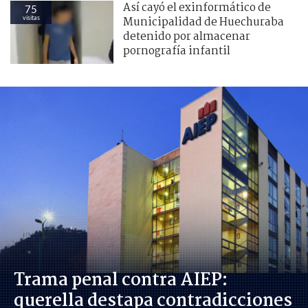
Así cayó el exinformático de
75
visitas
Municipalidad de Huechuraba
detenido por almacenar
pornografía infantil
Trama penal contra AIEP:
querella destapa contradicciones