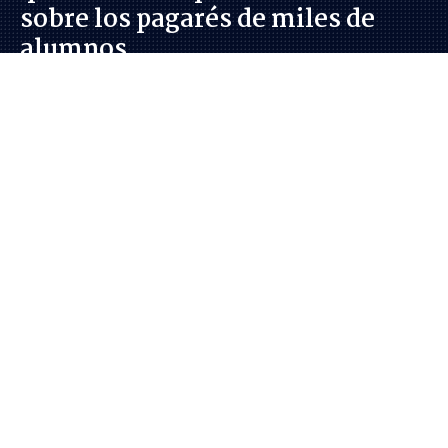
sobre los pagarés de miles de
alumnos
Javiera Ostertag Franzoy
Periodista del equipo de Investigación en Radio
Bío Bío Santiago
Miércoles 05 Agosto, 2026 | 06:00
12.200
visitas
Investigación
AIEP
Seguimos criterios de