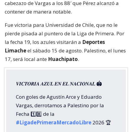
cabezazo de Vargas a los 88′ que Pérez alcanzó a
contener de manera notable.
Fue victoria para Universidad de Chile, que no le
pierde pisada al puntero de la Liga de Primera. Por
la fecha 19, los azules visitarán a
Deportes
Limache
el sábado 15 de agosto. Palestino, el lunes
17, será local ante
Huachipato
.
𝑽𝑰𝑪𝑻𝑶𝑹𝑰𝑨 𝑨𝒁𝑼𝑳 𝑬𝑵 𝑬𝑳 𝑵𝑨𝑪𝑰𝑶𝑵𝑨𝑳 🏟️
Con goles de Agustín Arce y Eduardo
Vargas, derrotamos a Palestino por la
Fecha 1️⃣8️⃣ de la
#LigadePrimeraMercadoLibre
2026 🏆