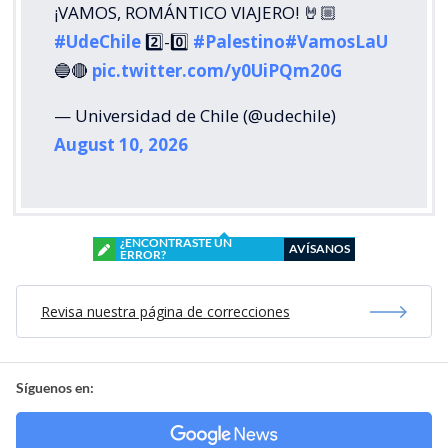
¡VAMOS, ROMÁNTICO VIAJERO! 🤘🏼
#UdeChile
2️⃣-0️⃣
#Palestino
#VamosLaU
🔵🔴
pic.twitter.com/y0UiPQm20G
— Universidad de Chile (@udechile)
August 10, 2026
¿ENCONTRASTE UN
AVÍSANOS
ERROR?
Revisa nuestra página de correcciones
Síguenos en: