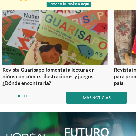
Revista Guarisapo fomenta la lectura en
Revista in
niños con cómics, ilustraciones y juegos:
para prom
¿Dónde encontrarla?
país
Item
1
MÁS NOTICIAS
item
item
of
0
1
2