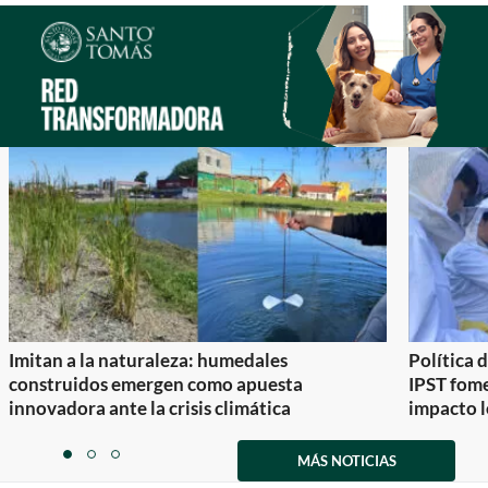
1
Imitan a la naturaleza: humedales
Política 
construidos emergen como apuesta
IPST fom
innovadora ante la crisis climática
impacto l
Item
1
MÁS NOTICIAS
item
item
item
of