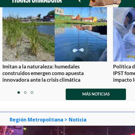
Imitan a la naturaleza: humedales
Política 
construidos emergen como apuesta
IPST fom
innovadora ante la crisis climática
impacto l
Item
1
MÁS NOTICIAS
item
item
item
of
0
1
2
3
Región Metropolitana
> Noticia