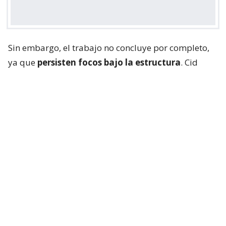
Sin embargo, el trabajo no concluye por completo,
ya que
persisten focos bajo la estructura
. Cid
explicó que “vamos a trabajar en algunos puntos
que mantienen con algunos focos bajo la estructura
donde el carro mecánico no tiene acceso desde
arriba. Así que esas van a ser las funciones y las
labores que vamos a realizar en este momento”.
Lee también...
Panimex Química: la firma chilena
con presencia en 3 países y
cuestionada por historial de
incendios