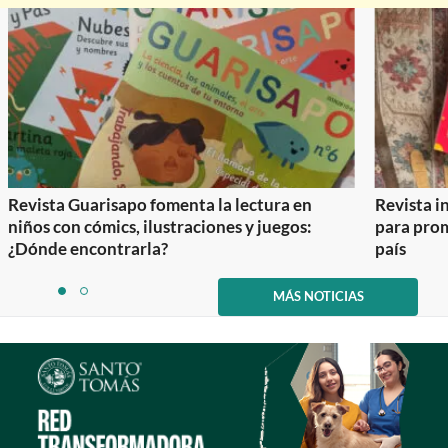
Revista Guarisapo fomenta la lectura en
Revista in
niños con cómics, ilustraciones y juegos:
para prom
¿Dónde encontrarla?
país
Item
1
MÁS NOTICIAS
item
item
of
0
1
2