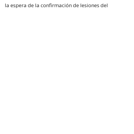
la espera de la confirmación de lesiones del
conductor de la motocicleta, así como las
instrucciones de fiscalía.
Francisca García-Huidobro habló con
el periodista
En medio del programa de Chilevisión,
Francisca
García-Huidobro mencionó que habló
directamente con el periodista. “Él está bien,
está con su mamá, está con Juan Pablo
González, quien es su productor ejecutivo del
matinal (Mucho Gusto). Está muy afectado
”.
Además, confirmó que el periodista
registró 0,0 en
el test de alcoholemia
.