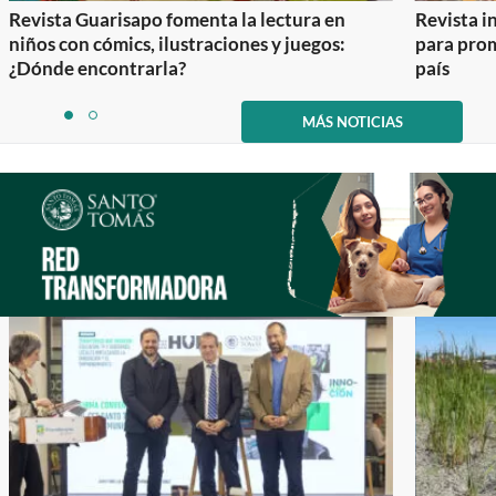
Revista Guarisapo fomenta la lectura en
Revista in
niños con cómics, ilustraciones y juegos:
para prom
¿Dónde encontrarla?
país
Item
1
MÁS NOTICIAS
item
item
of
0
1
2