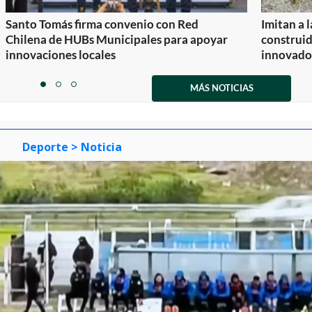
Santo Tomás firma convenio con Red
Imitan a 
Chilena de HUBs Municipales para apoyar
construi
innovaciones locales
innovador
Item
1
MÁS NOTICIAS
item
item
item
of
0
1
2
3
Deporte
> Noticia