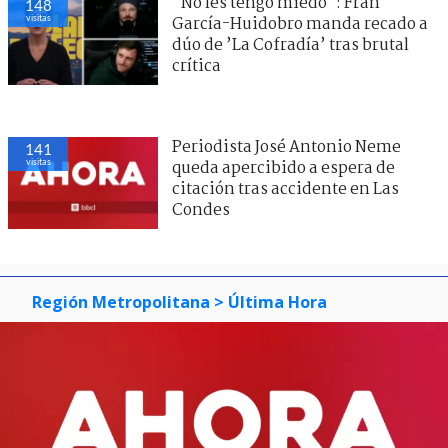
"No les tengo miedo": Fran
148
visitas
García-Huidobro manda recado a
dúo de ’La Cofradía’ tras brutal
crítica
Periodista José Antonio Neme
141
visitas
queda apercibido a espera de
citación tras accidente en Las
Condes
Región Metropolitana
> Última Hora