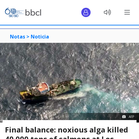
Notas >
Noticia
AFP
Final balance: noxious alga killed
40.000 tons of salmons at Los