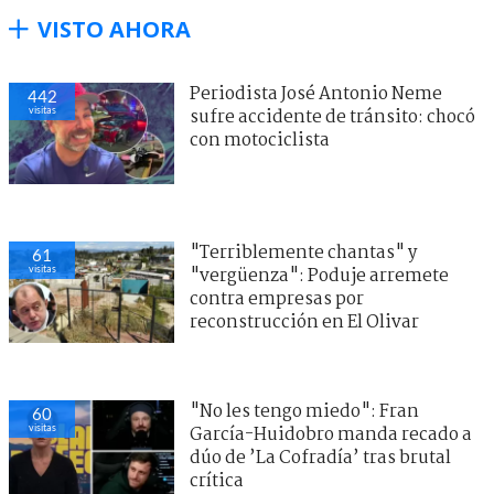
VISTO AHORA
Periodista José Antonio Neme
442
visitas
sufre accidente de tránsito: chocó
con motociclista
"Terriblemente chantas" y
61
visitas
"vergüenza": Poduje arremete
contra empresas por
reconstrucción en El Olivar
"No les tengo miedo": Fran
60
visitas
García-Huidobro manda recado a
dúo de ’La Cofradía’ tras brutal
crítica