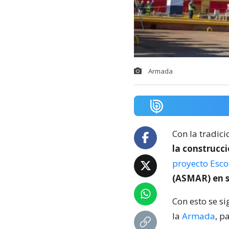
Armada
Con la tradici
la construcc
proyecto Escot
(ASMAR) en s
Con esto se s
la
Armada
, p