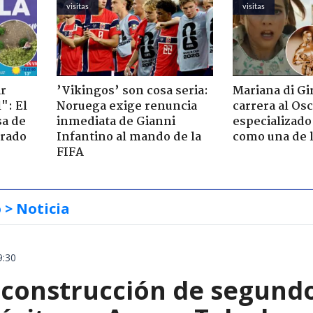
visitas
visitas
ir
’Vikingos’ son cosa seria:
Mariana di Gi
": El
Noruega exige renuncia
carrera al Os
sa de
inmediata de Gianni
especializado
trado
Infantino al mando de la
como una de l
FIFA
o
> Noticia
9:30
construcción de segund