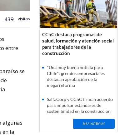
439
visitas
CChC destaca programas de
os
salud, formación y atención social
para trabajadores de la
to entre
construcción
"Una muy buena noticia para
lparaíso se
Chile": gremios empresariales
 de
destacan aprobación de la
megarreforma
ia.
SalfaCorp y CChC firman acuerdo
para impulsar estándares de
sostenibilidad en la construcción
ó algunas
MÁS NOTICIAS
 en la