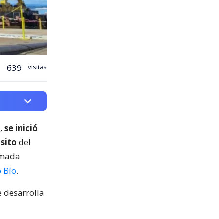
639
visitas
o,
se inició
ósito
del
rmada
o Bío
.
e desarrolla