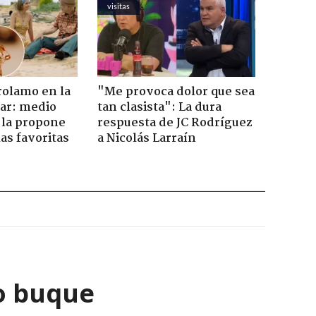
visitas
rolamo en la
"Me provoca dolor que sea
car: medio
tan clasista": La dura
 la propone
respuesta de JC Rodríguez
as favoritas
a Nicolás Larraín
o buque