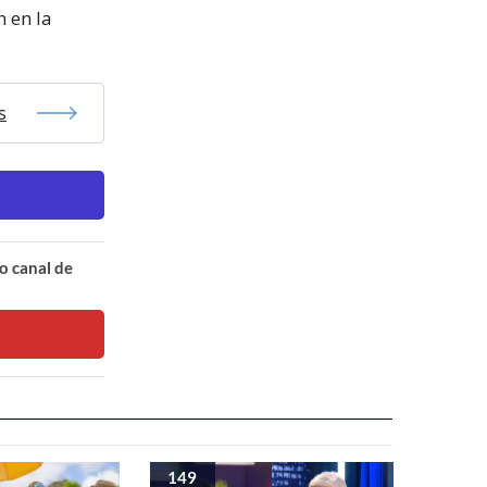
n en la
s
o canal de
149