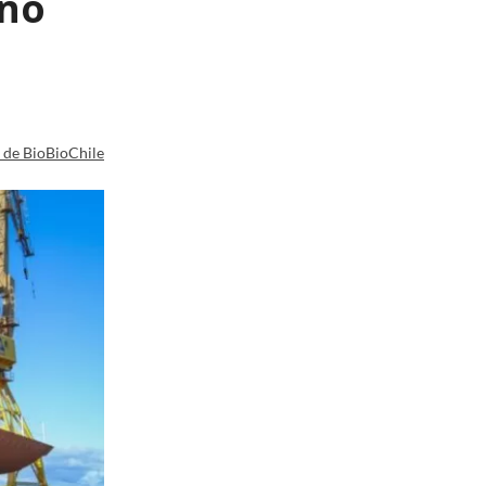
ano
a de BioBioChile