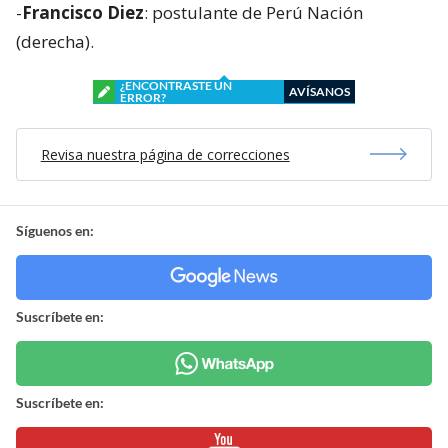
-
Francisco Diez
: postulante de Perú Nación
(derecha).
¿ENCONTRASTE UN
AVÍSANOS
ERROR?
Revisa nuestra página de correcciones
Síguenos en:
Suscríbete en:
Suscríbete en: