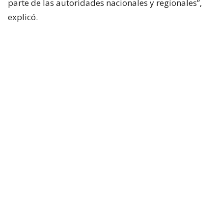
parte de las autoridades nacionales y regionales”,
explicó.
La decisión fue tomada tras reportarse situaciones
desesperadas, como lo ocurrido en el sector
Arboleda de Angol, donde la subida del río Rehue
dejó 373 casas inundadas y una estela de
impotencia y dolor entre las familias que perdieron
todos sus enseres.
Lee también...
Poduje anuncia reubicación y
reconstrucción de 3 villas de Angol
afectadas por desborde de río
Rehue
Hay personas durmiendo en el suelo, y familias que