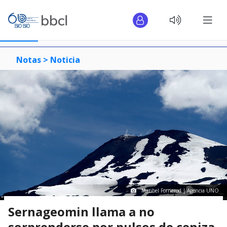
Notas >
Noticia
Maribel Fornerod | Agencia UNO
Sernageomin llama a no
sorprenderse por pulsos de ceniza