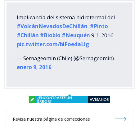
Implicancia del sistema hidrotermal del
#VolcánNevadosDeChillán
.
#Pinto
#Chillán
#Biobío
#Neuquén
9-1-2016
pic.twitter.com/blFoedaLlg
— Sernageomin (Chile) (@Sernageomin)
enero 9, 2016
¿ENCONTRASTE UN
AVÍSANOS
ERROR?
Revisa nuestra página de correcciones