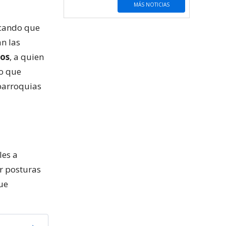
MÁS NOTICIAS
licando que
n las
ros
, a quien
lo que
 parroquias
les a
ar posturas
que