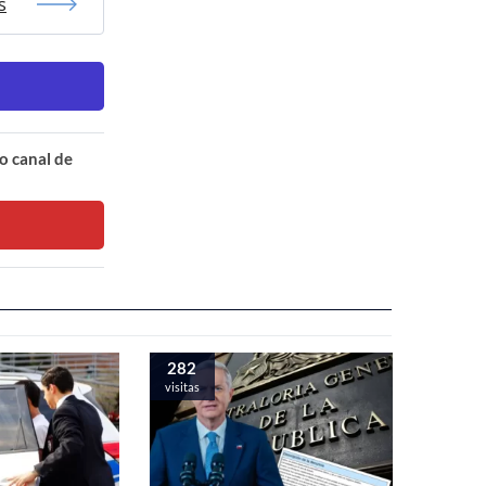
s
o canal de
282
visitas