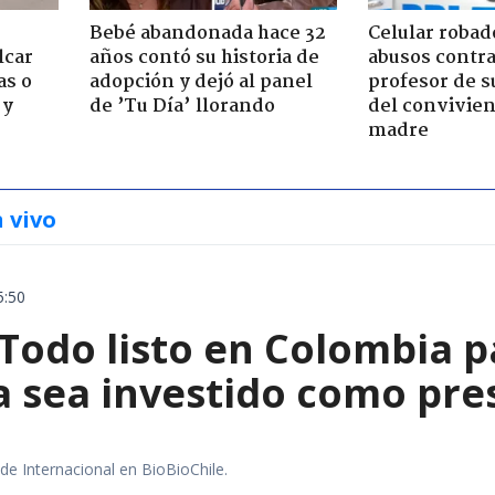
Bebé abandonada hace 32
Celular robad
lcar
años contó su historia de
abusos contra
as o
adopción y dejó al panel
profesor de s
 y
de ’Tu Día’ llorando
del convivien
madre
n vivo
5:50
 Todo listo en Colombia 
la sea investido como pr
 de Internacional en BioBioChile.