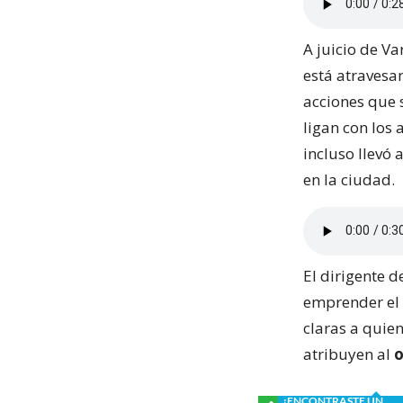
A juicio de V
está atravesa
acciones que 
ligan con los
incluso llevó
en la ciudad.
El dirigente d
emprender el 
claras a quien
atribuyen al
o
¿ENCONTRASTE UN