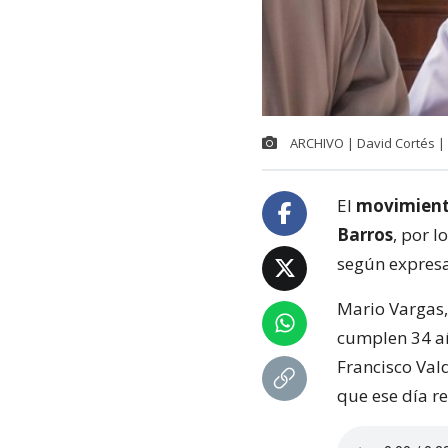
ARCHIVO | David Cortés |
El
movimient
Barros
, por 
según expresa
Mario Vargas,
cumplen 34 añ
Francisco Val
que ese día r