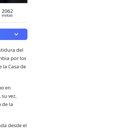
2062
visitas
stidura del
mbia por los
de la Casa de
no en
su vez,
 de la
ada desde el