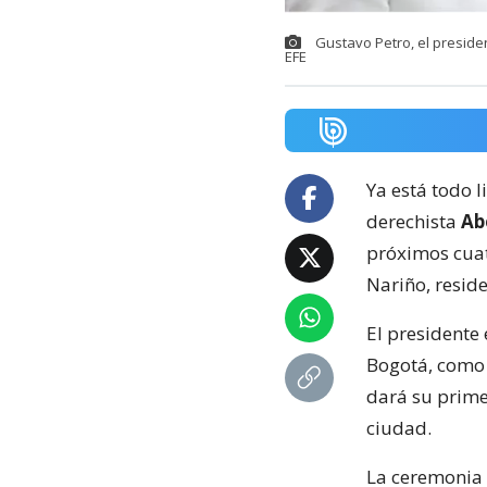
Gustavo Petro, el preside
EFE
Ya está todo l
derechista
Abe
próximos cuat
Nariño, resid
El presidente 
Bogotá, como 
dará su prime
ciudad.
La ceremonia