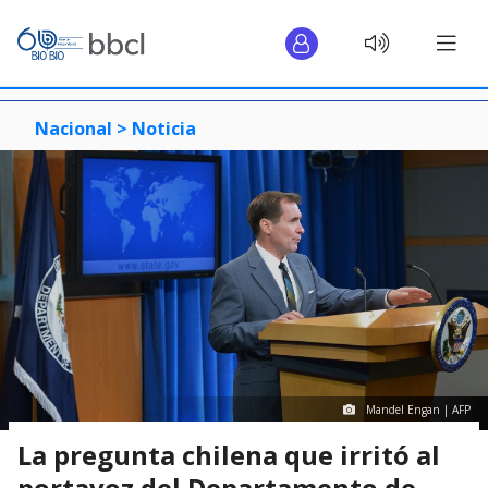
Nacional >
Noticia
Mandel Engan | AFP
La pregunta chilena que irritó al
portavoz del Departamento de