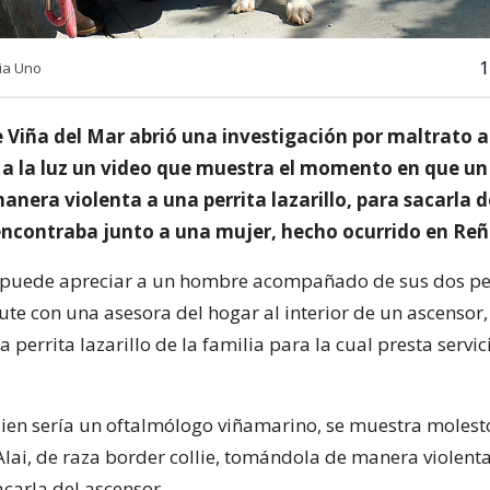
1
ia Uno
e Viña del Mar abrió una investigación por maltrato 
a a la luz un video que muestra el momento en que u
anera violenta a una perrita lazarillo, para sacarla 
 encontraba junto a una mujer, hecho ocurrido en Re
se puede apreciar a un hombre acompañado de sus dos p
ute con una asesora del hogar al interior de un ascensor,
a perrita lazarillo de la familia para la cual presta servic
ien sería un oftalmólogo viñamarino, se muestra molesto
Alai, de raza border collie, tomándola de manera violenta
acarla del ascensor.