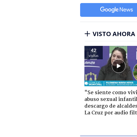
VISTO AHORA
42
visitas
"Se siente como viv
abuso sexual infantil
descargo de alcalde
La Cruz por audio fil