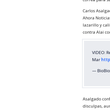
Carlos Asalgad
Ahora Noticia
lazarillo y ca
contra Alai c
VIDEO: Re
Mar
http
— BioBio
Asalgado conf
disculpas, au