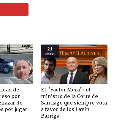
21
visitas
tidad de
El "Factor Mera": el
reso por
ministro de la Corte de
enazar de
Santiago que siempre vota
s por jugar
a favor de los Lavín-
Barriga