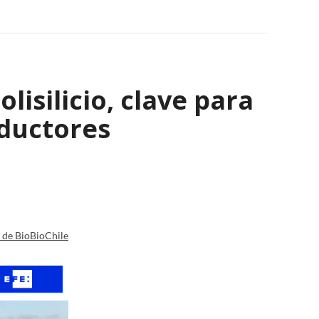
isilicio, clave para
nductores
a de BioBioChile