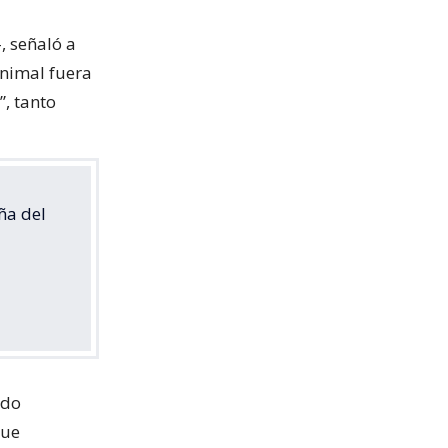
, señaló a
animal fuera
”, tanto
iña del
ndo
que