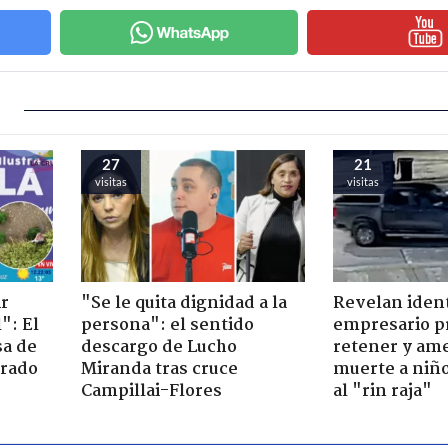
27
21
visitas
visitas
ir
"Se le quita dignidad a la
Revelan iden
": El
persona": el sentido
empresario p
sa de
descargo de Lucho
retener y am
trado
Miranda tras cruce
muerte a niño
Campillai-Flores
al "rin raja"