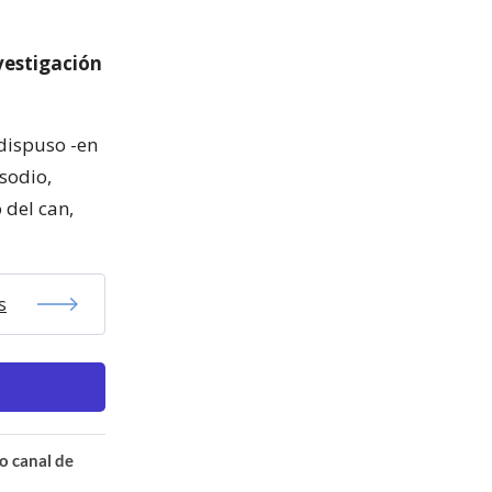
nvestigación
 dispuso -en
isodio,
 del can,
s
o canal de