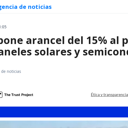
gencia de noticias
1:05
ne arancel del 15% al pol
paneles solares y semico
 de noticias
a
Ética y transparenci