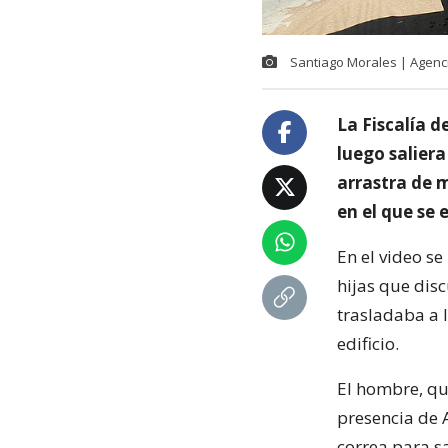
Santiago Morales | Agenc
La Fiscalía d
luego salier
arrastra de m
en el que se
En el video 
hijas que disc
trasladaba a l
edificio.
El hombre, qu
presencia de 
correa para s