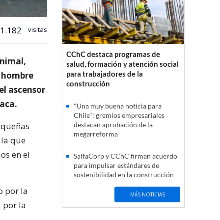
1.182
visitas
CChC destaca programas de
animal,
salud, formación y atención social
para trabajadores de la
n hombre
construcción
del ascensor
ñaca.
"Una muy buena noticia para
Chile": gremios empresariales
equeñas
destacan aprobación de la
megarreforma
 la que
ios en el
SalfaCorp y CChC firman acuerdo
para impulsar estándares de
sostenibilidad en la construcción
 por la
MÁS NOTICIAS
 por la