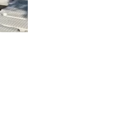
4526
visitas
jueves la
as
abricación
s del
ón se