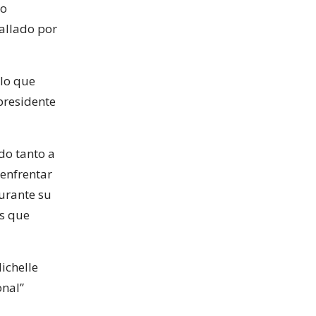
do
allado por
 lo que
 presidente
do tanto a
 enfrentar
durante su
as que
ichelle
onal”