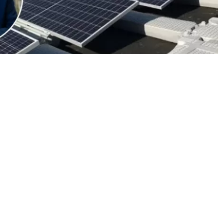
VER RESUMEN
 de Estados Unidos (EEUU), Donald Trump, anunció este 
 un arancel del 15% y un sistema de precios mínimos a l
de polisilicio y sus derivados, el insumo clave para la f
lares y semiconductores
, al considerar que
esas compra
resentan una amenaza para la seguridad nacional
.
clamación no menciona expresamente a China, la decisi