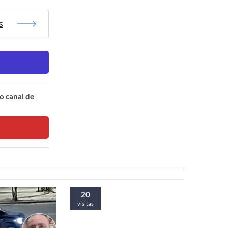
s
o canal de
20
visitas