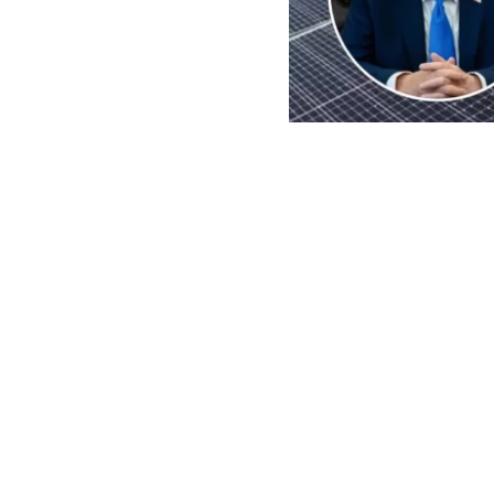
EFE | Edición BBCL
El
presidente
imposición de
importaciones 
de paneles so
exterior rep
Aunque la pro