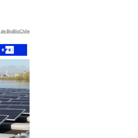
a de BioBioChile