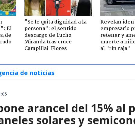
ir
"Se le quita dignidad a la
Revelan iden
": El
persona": el sentido
empresario p
sa de
descargo de Lucho
retener y am
trado
Miranda tras cruce
muerte a niño
Campillai-Flores
al "rin raja"
gencia de noticias
1:05
ne arancel del 15% al pol
paneles solares y semico