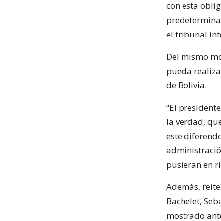
con esta obli
predeterminad
el tribunal in
Del mismo mod
pueda realizar
de Bolivia.
“El presidente
la verdad, qu
este diferendo
administració
pusieran en ri
Además, reite
Bachelet, Seba
mostrado ante