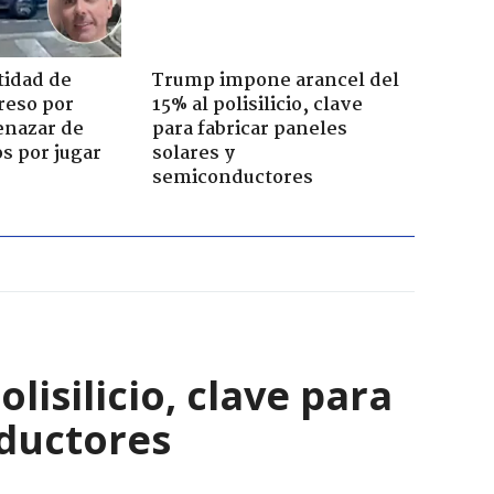
tidad de
Trump impone arancel del
reso por
15% al polisilicio, clave
enazar de
para fabricar paneles
s por jugar
solares y
semiconductores
isilicio, clave para
nductores