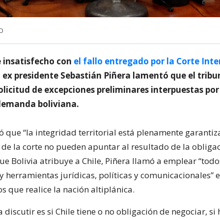
NO
 insatisfecho con
el fallo entregado por la Corte Int
el ex presidente Sebastián Piñera lamentó que el tribu
olicitud de excepciones preliminares interpuestas po
 demanda boliviana.
ó que “la integridad territorial está plenamente garanti
 de la corte no pueden apuntar al resultado de la obliga
e Bolivia atribuye a Chile, Piñera llamó a emplear “todo
y herramientas jurídicas, políticas y comunicacionales” e
s que realice la nación altiplánica.
a discutir es si Chile tiene o no obligación de negociar, s