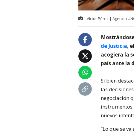
Víctor Pérez | Agencia U
Mostrándose
de Justicia
, 
acogiera la s
país ante la
Si bien destac
las decisiones
negociación qu
instrumentos 
nuevos intento
“Lo que se va 