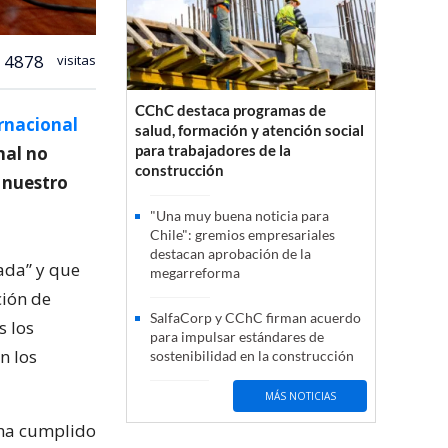
4878
visitas
CChC destaca programas de
ernacional
salud, formación y atención social
para trabajadores de la
nal no
construcción
r nuestro
"Una muy buena noticia para
Chile": gremios empresariales
destacan aprobación de la
zada” y que
megarreforma
ción de
SalfaCorp y CChC firman acuerdo
s los
para impulsar estándares de
n los
sostenibilidad en la construcción
MÁS NOTICIAS
i ha cumplido