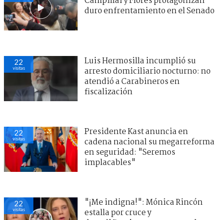
Campillai y Flores protagonizan
duro enfrentamiento en el Senado
Luis Hermosilla incumplió su
22
visitas
arresto domiciliario nocturno: no
atendió a Carabineros en
fiscalización
Presidente Kast anuncia en
22
visitas
cadena nacional su megarreforma
en seguridad: "Seremos
implacables"
"¡Me indigna!": Mónica Rincón
22
visitas
estalla por cruce y