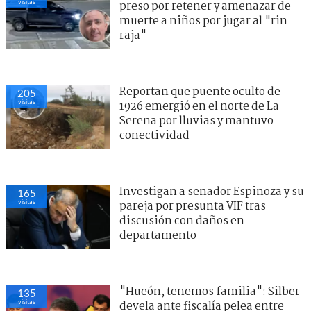
visitas
preso por retener y amenazar de
muerte a niños por jugar al "rin
raja"
Reportan que puente oculto de
205
visitas
1926 emergió en el norte de La
Serena por lluvias y mantuvo
conectividad
Investigan a senador Espinoza y su
165
visitas
pareja por presunta VIF tras
discusión con daños en
departamento
"Hueón, tenemos familia": Silber
135
visitas
devela ante fiscalía pelea entre