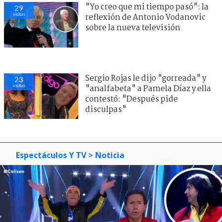
"Yo creo que mi tiempo pasó": la
29
visitas
reflexión de Antonio Vodanovic
sobre la nueva televisión
Sergio Rojas le dijo "gorreada" y
23
visitas
"analfabeta" a Pamela Díaz y ella
contestó: "Después pide
disculpas"
Espectáculos Y TV
> Noticia