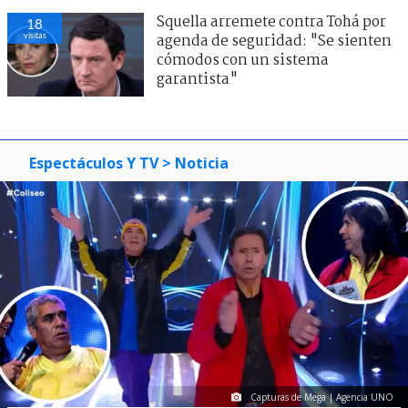
Squella arremete contra Tohá por
25
visitas
agenda de seguridad: "Se sienten
cómodos con un sistema
garantista"
Espectáculos Y TV
> Noticia
Capturas de Mega | Agencia UNO