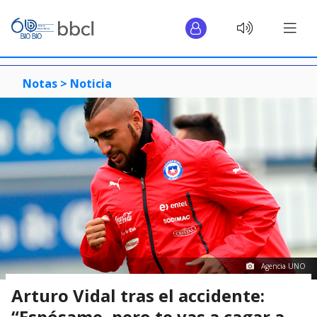
Notas >
Noticia
Agencia UNO
Arturo Vidal tras el accidente:
“Espósame, pero te vas a cagar a