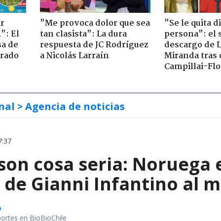
ir
"Me provoca dolor que sea
"Se le quita d
": El
tan clasista": La dura
persona": el 
sa de
respuesta de JC Rodríguez
descargo de 
trado
a Nicolás Larraín
Miranda tras 
Campillai-Flo
nal
> Agencia de noticias
7:37
 son cosa seria: Noruega
de Gianni Infantino al m
o
portes en BioBioChile