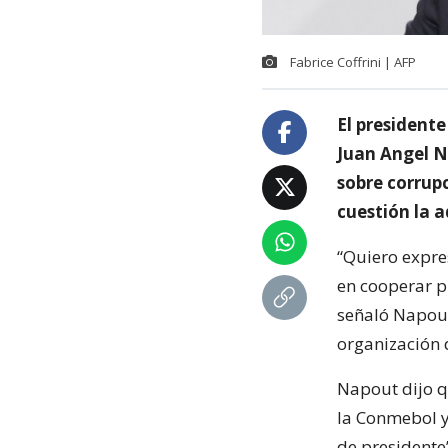
Fabrice Coffrini | AFP
El president
Juan Angel N
sobre corrupc
cuestión la 
“Quiero expre
en cooperar p
señaló Napout,
organización 
Napout dijo q
la Conmebol y
de presidente