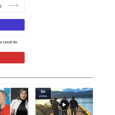
s
o canal de
86
visitas