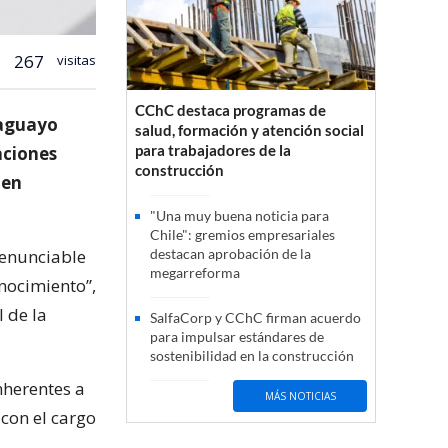
267
visitas
CChC destaca programas de
raguayo
salud, formación y atención social
para trabajadores de la
aciones
construcción
 en
"Una muy buena noticia para
Chile": gremios empresariales
renunciable
destacan aprobación de la
megarreforma
nocimiento”,
 de la
SalfaCorp y CChC firman acuerdo
para impulsar estándares de
sostenibilidad en la construcción
nherentes a
MÁS NOTICIAS
con el cargo