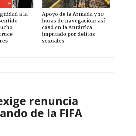
ignidad a la
Apoyo de la Armada y 10
sentido
horas de navegación: así
Lucho
cayó en la Antártica
cruce
imputado por delitos
res
sexuales
 exige renuncia
ando de la FIFA