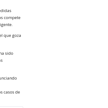
edidas
nos compete
igente.
el que goza
ha sido
as
nunciando
os casos de