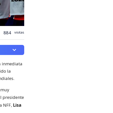
884
visitas
ia inmediata
ido la
ndiales.
á muy
l presidente
la NFF,
Lisa