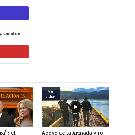
o canal de
56
visitas
ra": el
Apoyo de la Armada y 10