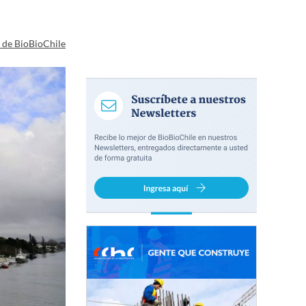
a de BioBioChile