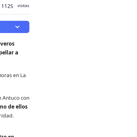
1125
visitas
everos
ellar a
horas en La
án Antuco con
no de ellos
ridad.
tro en