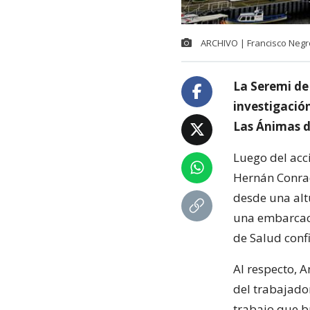
ARCHIVO | Francisco Negr
La Seremi de 
investigación
Las Ánimas d
Luego del acc
Hernán Conra
desde una alt
una embarcació
de Salud confi
Al respecto, 
del trabajador
trabajo que b