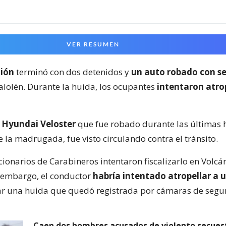
VER RESUMEN
ción
terminó con dos detenidos y
un auto robado con s
lolén. Durante la huida, los ocupantes
intentaron atrop
n
Hyundai Veloster
que fue robado durante las últimas 
 la madrugada, fue visto circulando contra el tránsito.
cionarios de Carabineros intentaron fiscalizarlo en Volc
 embargo, el conductor
habría intentado atropellar a u
iar una huida que quedó registrada por cámaras de segu
Caen dos hombres acusados de violento secues