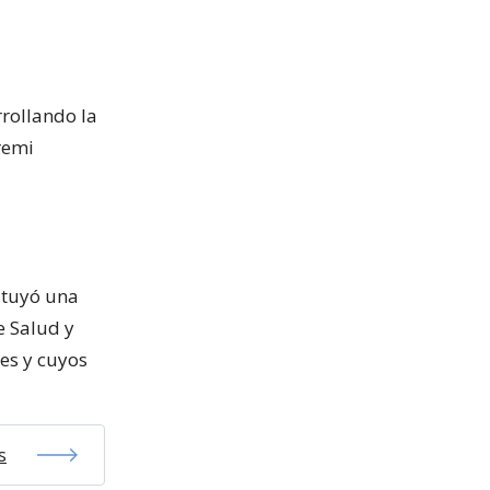
rrollando la
remi
ituyó una
e Salud y
es y cuyos
s