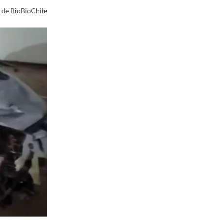
a de BioBioChile