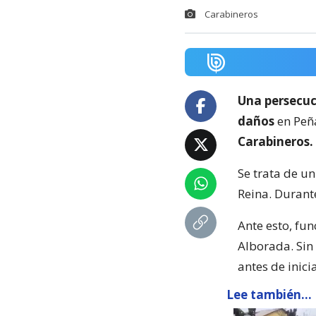
Carabineros
Una persecu
daños
en Peña
Carabineros.
Se trata de u
Reina. Durante
Ante esto, fun
Alborada. Sin
antes de inic
Lee también...