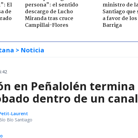
": El
persona": el sentido
ministro de l
sa de
descargo de Lucho
Santiago que
trado
Miranda tras cruce
a favor de lo
Campillai-Flores
Barriga
tana
> Noticia
6:42
ón en Peñalolén termina 
obado dentro de un canal
Petit-Laurent
Bío Bío Santiago
do