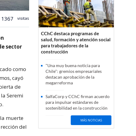
1367
visitas
CChC destaca programas de
on
salud, formación y atención social
para trabajadores de la
de sector
construcción
"Una muy buena noticia para
ficado como
Chile": gremios empresariales
mos, cayó
destacan aprobación de la
megarreforma
bierta de
 la Seremi
SalfaCorp y CChC firman acuerdo
para impulsar estándares de
o.
sostenibilidad en la construcción
 la muerte
MÁS NOTICIAS
irección del