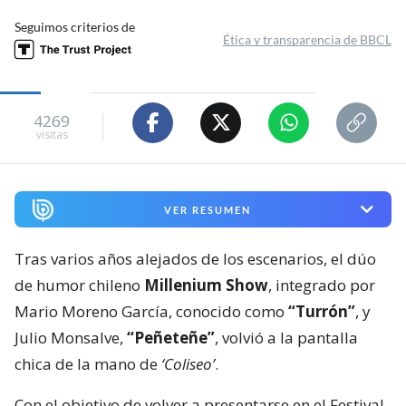
Seguimos criterios de
Ética y transparencia de BBCL
4269
visitas
VER RESUMEN
Tras varios años alejados de los escenarios, el dúo
de humor chileno
Millenium Show
, integrado por
Mario Moreno García, conocido como
“Turrón”
, y
Julio Monsalve,
“Peñeteñe”
, volvió a la pantalla
chica de la mano de
‘Coliseo’
.
Con el objetivo de volver a presentarse en el Festival