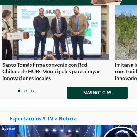
Santo Tomás firma convenio con Red
Imitan a 
Chilena de HUBs Municipales para apoyar
construi
innovaciones locales
innovador
Item
1
MÁS NOTICIAS
item
item
item
of
0
1
2
3
Espectáculos Y TV
> Noticia