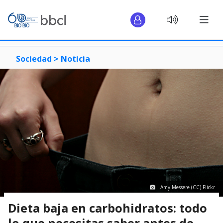
Sociedad >
Noticia
Amy Messere (CC) Flickr
Dieta baja en carbohidratos: todo
lo que necesitas saber antes de