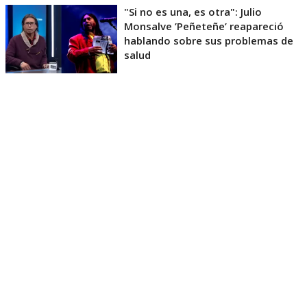
"Si no es una, es otra": Julio
Monsalve ’Peñeteñe’ reapareció
hablando sobre sus problemas de
salud
Pero los chistes no solo se trataron de que Monsalve
está más delgado y con el cabello más corto, sino
que también sobre el proceso judicial que tuvo a
Moreno detenido por seis meses por Ley de Drogas,
lo mismo que lo llevó a alejarse de la televisión.
Así, con solo cuatro minutos en el escenario,
Millenium Show demostró no haber perdido su
esencia y buena química, por lo que recibieron los
cuatro votos positivos de Belén Mora, Jorge Alís, Kike
Morandé y Álvaro Salas, por lo que
pasan a la