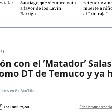
estafa:
Santiago que siempre vota
retener y am
a favor de los Lavín-
muerte a niño
Barriga
al "rin raja"
:51
ón con el ’Matador’ Sala
como DT de Temuco y ya h
portes en BioBioChile
Ética y transparenci