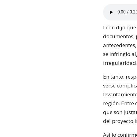
León dijo que
documentos, p
antecedentes,
se infringió 
irregularidad
En tanto, res
verse complic
levantamiento 
región. Entre
que son justa
del proyecto i
Así lo confir