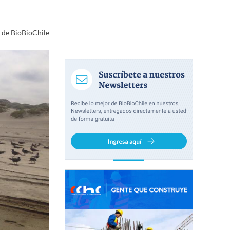
a de BioBioChile