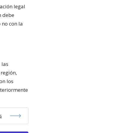
ación legal
ún debe
 no con la
 las
 región,
on los
steriormente
s