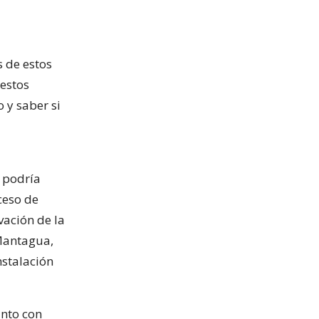
s de estos
estos
 y saber si
n podría
ceso de
vación de la
 Mantagua,
nstalación
unto con