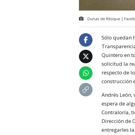
Dunas de Ritoque | Face
Sólo quedan h
Transparencia
Quintero en t
solicitud la 
respecto de l
construcción e
Andrés León, 
espera de alg
Contraloría, t
Dirección de 
entregarles l