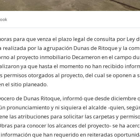
book
oras para que venza el plazo legal de consulta por Ley d
 realizada por la agrupación Dunas de Ritoque y la co
orno al proyecto inmobiliario Decameron en el campo du
realizaron ya que hasta el momento no han recibido infor
os permisos otorgados al proyecto, del cual se oponen a 
n el sitio planeado.
vocero de Dunas Ritoque, informó que desde diciembre q
ún pronunciamiento y ni siquiera el alcalde -quien, segú
iene las atribuciones para solicitar las carpetas y permiso
Obras para conocer los alcances del proyecto- se ha acer
a información que han requerido en reiteradas oportunid