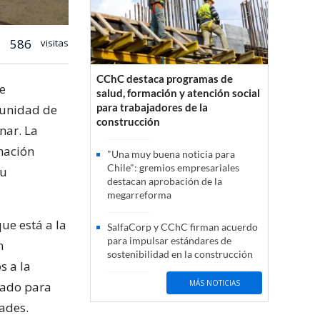
586
visitas
CChC destaca programas de
e
salud, formación y atención social
para trabajadores de la
munidad de
construcción
nar. La
mación
"Una muy buena noticia para
Chile": gremios empresariales
su
destacan aprobación de la
megarreforma
ue está a la
SalfaCorp y CChC firman acuerdo
para impulsar estándares de
n
sostenibilidad en la construcción
s a la
MÁS NOTICIAS
cado para
ades.