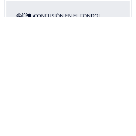
😱💥🛡 ¡CONFUSIÓN EN EL FONDO!
Guillermo Pacheco envió el balón a su
propio arco y puso la apertura de la
cuenta para
#LosCruzados
ante Cobresal,
en este
#MatchdayViernes
por la
#LigaDePrimeraMercadoLibre
2026.
Disfruta lo mejor del fútbol chileno.
Suscríbete a…
pic.twitter.com/5s3di49RoH
— TNT Sports Chile (@TNTSportsCL)
August 8, 2026