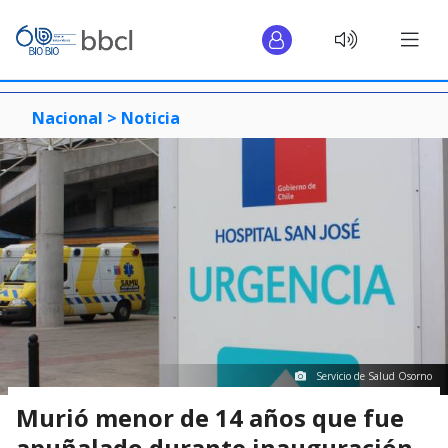
Nacional >
Noticia
Servicio de Salud Osorno
Murió menor de 14 años que fue
apuñalado durante inauguración