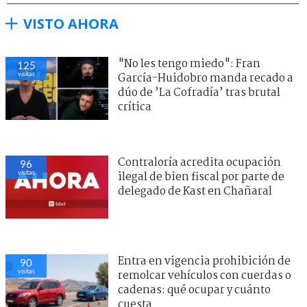
VISTO AHORA
"No les tengo miedo": Fran
125
visitas
García-Huidobro manda recado a
dúo de ’La Cofradía’ tras brutal
crítica
Contraloría acredita ocupación
96
visitas
ilegal de bien fiscal por parte de
delegado de Kast en Chañaral
Entra en vigencia prohibición de
90
visitas
remolcar vehículos con cuerdas o
cadenas: qué ocupar y cuánto
cuesta