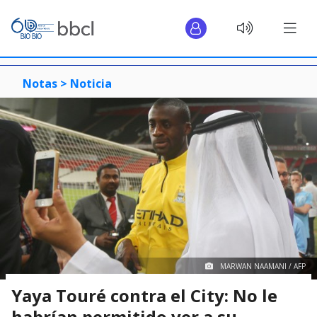
Notas >
Noticia
MARWAN NAAMANI / AFP
Yaya Touré contra el City: No le
habrían permitido ver a su