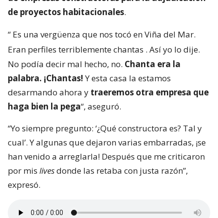
de proyectos habitacionales
.
“
Es una vergüenza que nos tocó en Viña del Mar.
Eran perfiles terriblemente chantas
. Así yo lo dije.
No podía decir mal hecho, no.
Chanta era la
palabra. ¡Chantas!
Y esta casa la estamos
desarmando ahora y
traeremos otra empresa que
haga bien la pega
“, aseguró.
“Yo siempre pregunto: ‘¿Qué constructora es? Tal y
cual’. Y algunas que dejaron varias embarradas, ¡se
han venido a arreglarla! Después que me criticaron
por mis
lives
donde las retaba con justa razón”,
expresó.