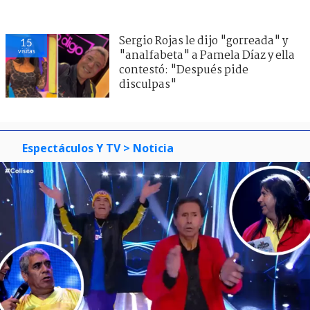
Sergio Rojas le dijo "gorreada" y
15
visitas
"analfabeta" a Pamela Díaz y ella
contestó: "Después pide
disculpas"
Espectáculos Y TV
> Noticia