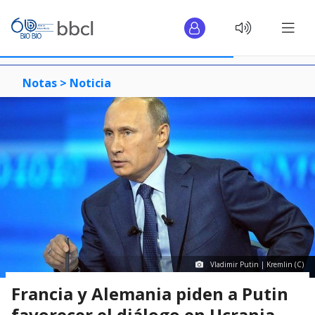
Notas >
Noticia
Vladimir Putin | Kremlin (C)
Francia y Alemania piden a Putin
favorecer el diálogo en Ucrania