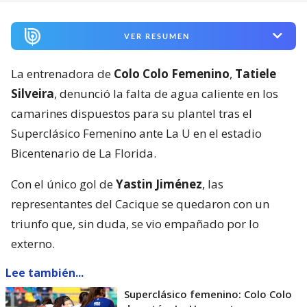
VER RESUMEN
La entrenadora de
Colo Colo Femenino
,
Tatiele
Silveira
, denunció la falta de agua caliente en los
camarines dispuestos para su plantel tras el
Superclásico Femenino ante La U en el estadio
Bicentenario de La Florida.
Con el único gol de
Yastin Jiménez
, las
representantes del Cacique se quedaron con un
triunfo que, sin duda, se vio empañado por lo
externo.
Lee también...
Superclásico femenino: Colo Colo