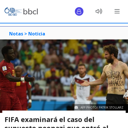
Notas >
Noticia
AFP PHOTO/ PATRIK STOLLARZ
FIFA examinará el caso del
supuesto neonazi que entró al