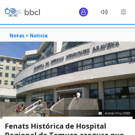
Notas >
Noticia
Andrés Pino (RBB)
Fenats Histórica de Hospital
Regional de Temuco asegura que