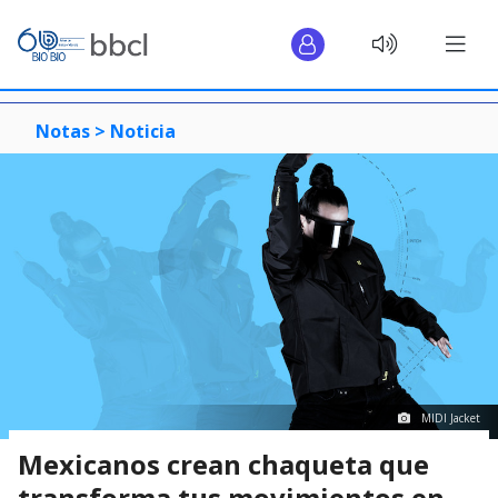
Notas >
Noticia
MIDI Jacket
Mexicanos crean chaqueta que
transforma tus movimientos en