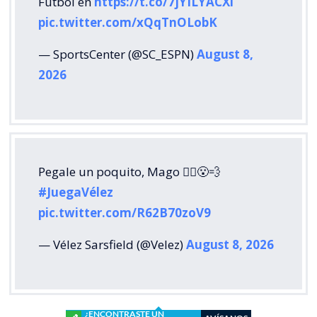
Fútbol en
https://t.co/7jYILYACXi
pic.twitter.com/xQqTnOLobK
— SportsCenter (@SC_ESPN)
August 8,
2026
Pegale un poquito, Mago 🧙‍♂️😮‍💨
#JuegaVélez
pic.twitter.com/R62B70zoV9
— Vélez Sarsfield (@Velez)
August 8, 2026
¿ENCONTRASTE UN