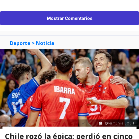
Mostrar Comentarios
Deporte
> Noticia
@TeamChile_COCH
Chile rozó la épica: perdió en cinco