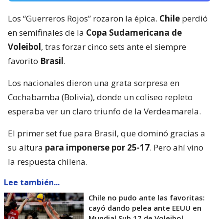
Los “Guerreros Rojos” rozaron la épica.
Chile
perdió
en semifinales de la
Copa Sudamericana de
Voleibol
, tras forzar cinco sets ante el siempre
favorito
Brasil
.
Los nacionales dieron una grata sorpresa en
Cochabamba (Bolivia), donde un coliseo repleto
esperaba ver un claro triunfo de la Verdeamarela.
El primer set fue para Brasil, que dominó gracias a
su altura
para imponerse por 25-17
. Pero ahí vino
la respuesta chilena.
Lee también...
Chile no pudo ante las favoritas:
cayó dando pelea ante EEUU en
Mundial Sub 17 de Voleibol