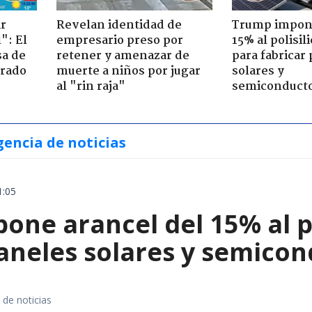
ir
Revelan identidad de
Trump impone
": El
empresario preso por
15% al polisili
sa de
retener y amenazar de
para fabricar
trado
muerte a niños por jugar
solares y
al "rin raja"
semiconduct
gencia de noticias
1:05
ne arancel del 15% al pol
paneles solares y semico
 de noticias