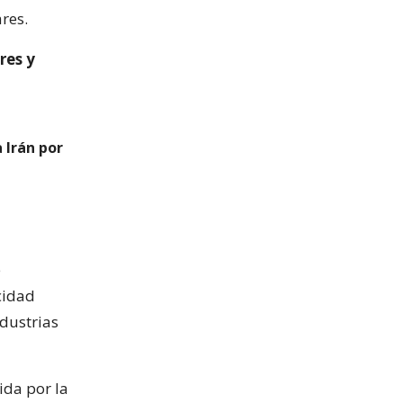
res.
res y
 Irán por
e
cidad
dustrias
da por la