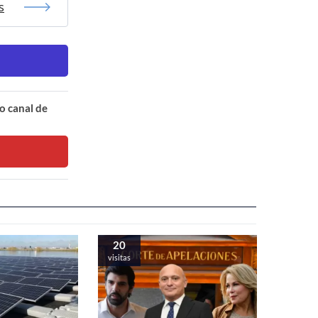
s
o canal de
20
visitas