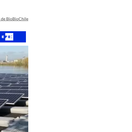
a de BioBioChile