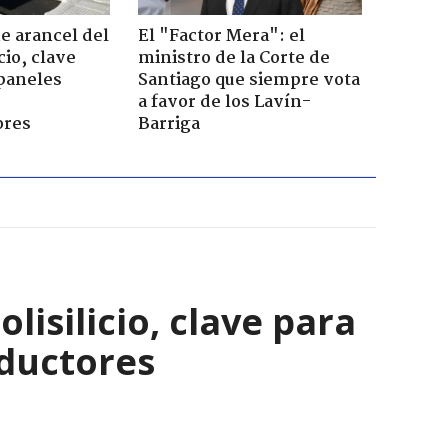
 arancel del
El "Factor Mera": el
cio, clave
ministro de la Corte de
 paneles
Santiago que siempre vota
a favor de los Lavín-
ores
Barriga
isilicio, clave para
nductores