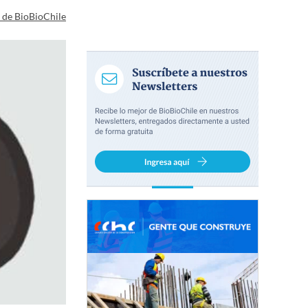
a de BioBioChile