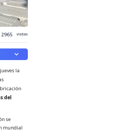
2965
visitas
jueves la
as
abricación
s del
ón se
ón mundial