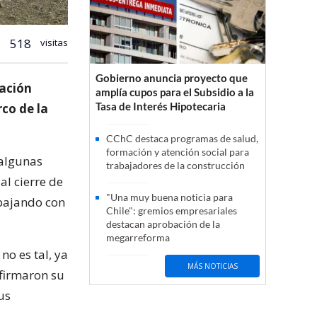
518
visitas
Gobierno anuncia proyecto que
dación
amplía cupos para el Subsidio a la
Tasa de Interés Hipotecaria
co de la
CChC destaca programas de salud,
formación y atención social para
 algunas
trabajadores de la construcción
l cierre de
"Una muy buena noticia para
abajando con
Chile": gremios empresariales
destacan aprobación de la
megarreforma
no es tal, ya
MÁS NOTICIAS
afirmaron su
us