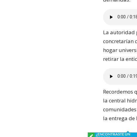
La autoridad 
concretarían 
hogar universi
retirar la ent
Recordemos qu
la central hid
comunidades 
la entrega de
¿ENCONTRASTE UN