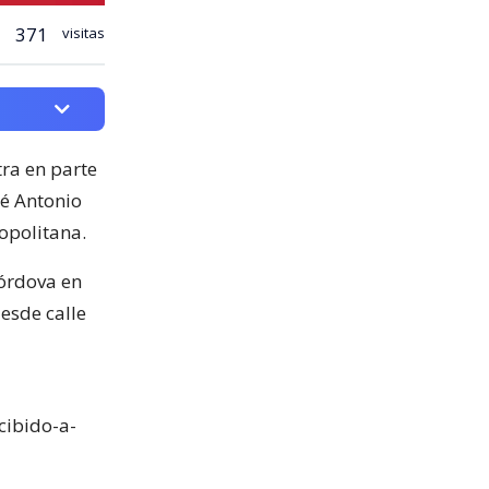
371
visitas
ra en parte
sé Antonio
opolitana.
Córdova en
desde calle
cibido-a-