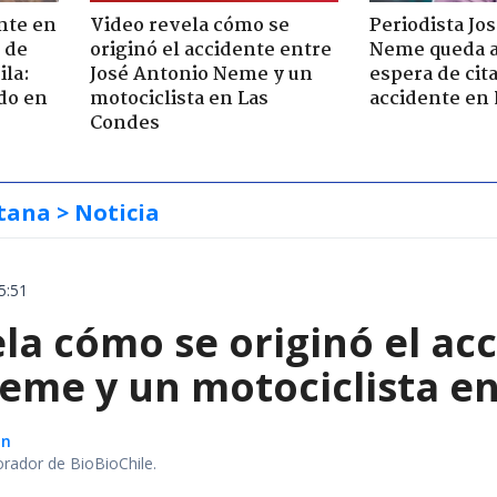
nte en
Video revela cómo se
Periodista Jo
 de
originó el accidente entre
Neme queda a
ila:
José Antonio Neme y un
espera de cit
do en
motociclista en Las
accidente en
Condes
tana
> Noticia
5:51
la cómo se originó el ac
eme y un motociclista e
ón
orador de BioBioChile.