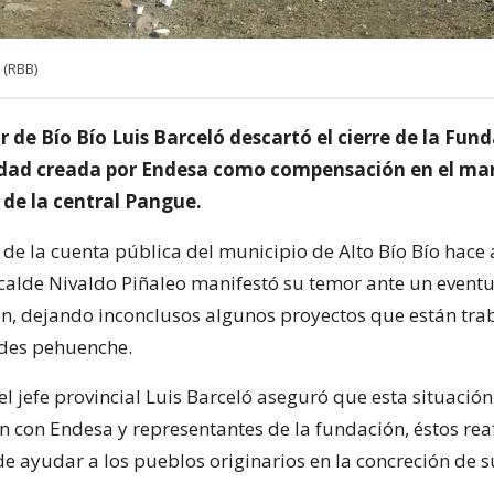
 (RBB)
 de Bío Bío Luis Barceló descartó el cierre de la Fun
dad creada por Endesa como compensación en el mar
 de la central Pangue.
o de la cuenta pública del municipio de Alto Bío Bío hace
calde Nivaldo Piñaleo manifestó su temor ante un eventua
ón, dejando inconclusos algunos proyectos que están tr
des pehuenche.
l jefe provincial Luis Barceló aseguró que esta situación 
n con Endesa y representantes de la fundación, éstos re
 ayudar a los pueblos originarios en la concreción de s