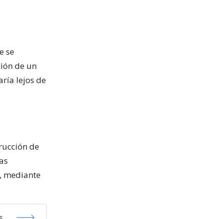
e se
ión de un
aría lejos de
rucción de
las
, mediante
s