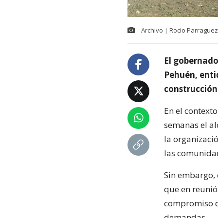
Archivo | Rocío Parraguez
El gobernador
Pehuén, enti
construcción
En el context
semanas el al
la organizaci
las comunida
Sin embargo, e
que en reunió
compromiso de
demandas.