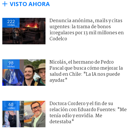
VISTO AHORA
Denuncia anónima, mails y citas
222
visitas
urgentes: la trama de bonos
irregulares por 13 mil millones en
Codelco
Nicolás, el hermano de Pedro
98
visitas
Pascal que busca cómo mejorar la
salud en Chile: "La IA nos puede
ayudar"
Doctora Cordero y el fin de su
68
visitas
relación con Eduardo Fuentes: "Me
tenía odio y envidia. Me
detestaba"