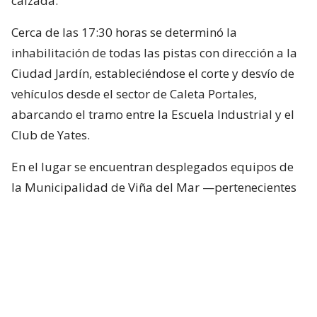
calzada.
Cerca de las 17:30 horas se determinó la
inhabilitación de todas las pistas con dirección a la
Ciudad Jardín, estableciéndose el corte y desvío de
vehículos desde el sector de Caleta Portales,
abarcando el tramo entre la Escuela Industrial y el
Club de Yates.
En el lugar se encuentran desplegados equipos de
la Municipalidad de Viña del Mar —pertenecientes
a Seguridad Pública, Gestión del Riesgo de
Desastres y Operaciones—, quienes trabajan en el
despeje y aseguramiento de la vía con apoyo de
cuatro camiones tolva, un cargador frontal y una
retroexcavadora.