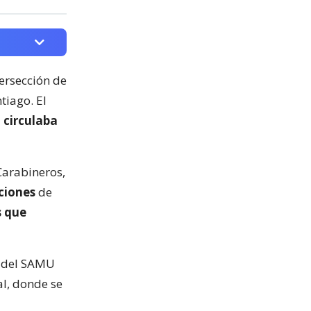
tersección de
tiago. El
 circulaba
Carabineros,
ciones
de
s que
l del SAMU
al, donde se