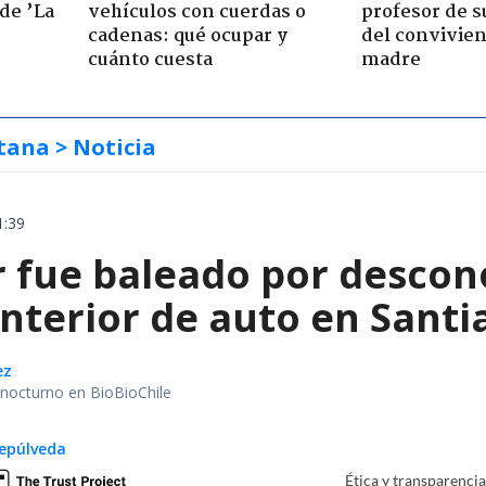
de ’La
vehículos con cuerdas o
profesor de s
cadenas: qué ocupar y
del convivien
cuánto cuesta
madre
tana
> Noticia
1:39
 fue baleado por descon
interior de auto en Santi
ez
r nocturno en BioBioChile
epúlveda
Ética y transparenci