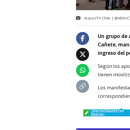
AraucoTV Chile | @ARAU
Un grupo de 
Cañete, manti
ingreso del p
Según los apo
tienen moviliz
Los manifesta
correspondien
¿ENCONTRASTE UN
ERROR?