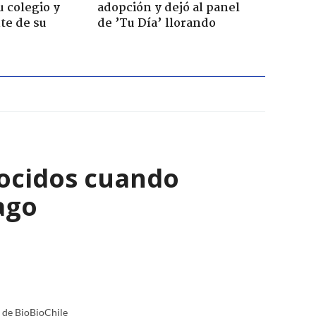
u colegio y
adopción y dejó al panel
te de su
de ’Tu Día’ llorando
ocidos cuando
ago
a de BioBioChile