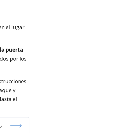
en el lugar
 la puerta
dos por los
strucciones
taque y
Hasta el
s