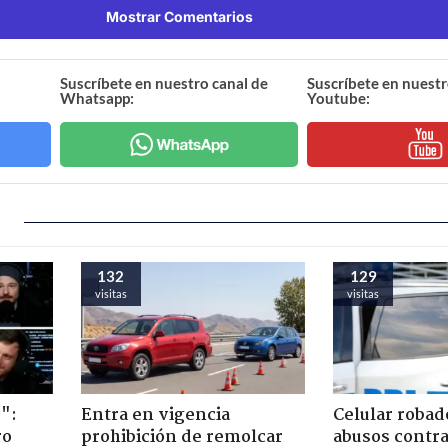
Mostrar Comentarios
Suscríbete en nuestro canal de
Suscríbete en nuestr
Whatsapp:
Youtube:
132
129
visitas
visitas
":
Entra en vigencia
Celular robad
ro
prohibición de remolcar
abusos contra