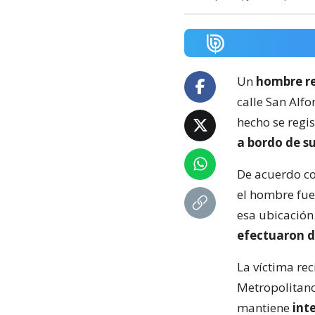
Un
hombre re
calle San Alfo
hecho se regi
a bordo de su
De acuerdo co
el hombre fu
esa ubicación
efectuaron d
La víctima re
Metropolitano
mantiene
int