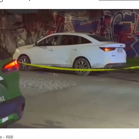
a – RBB