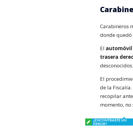
Carabine
Carabineros ma
donde quedó e
El
automóvil 
trasera dere
desconocidos
El procedimie
de la Fiscalí
recopilar ant
momento, no s
¿ENCONTRASTE UN
ERROR?