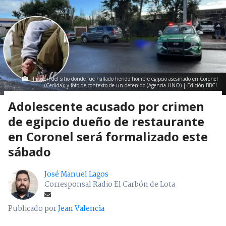
Imagen del sitio donde fue hallado herido hombre egipcio asesinado en Coronel
(Cedida); y foto de contexto de un detenido (Agencia UNO) | Edición BBCL
Adolescente acusado por crimen
de egipcio dueño de restaurante
en Coronel será formalizado este
sábado
José Manuel Lagos
Corresponsal Radio El Carbón de Lota
Publicado por
Jean Valencia