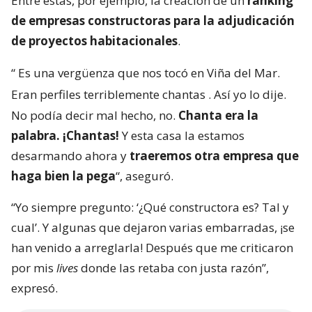
Entre estas, por ejemplo, la creación de un
ranking
de empresas constructoras para la adjudicación
de proyectos habitacionales
.
“
Es una vergüenza que nos tocó en Viña del Mar.
Eran perfiles terriblemente chantas
. Así yo lo dije.
No podía decir mal hecho, no.
Chanta era la
palabra. ¡Chantas!
Y esta casa la estamos
desarmando ahora y
traeremos otra empresa que
haga bien la pega
“, aseguró.
“Yo siempre pregunto: ‘¿Qué constructora es? Tal y
cual’. Y algunas que dejaron varias embarradas, ¡se
han venido a arreglarla! Después que me criticaron
por mis
lives
donde las retaba con justa razón”,
expresó.