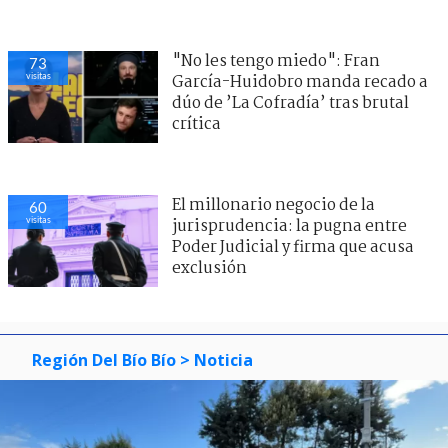
"No les tengo miedo": Fran
73
visitas
García-Huidobro manda recado a
dúo de ’La Cofradía’ tras brutal
crítica
El millonario negocio de la
60
visitas
jurisprudencia: la pugna entre
Poder Judicial y firma que acusa
exclusión
Región Del Bío Bío
> Noticia