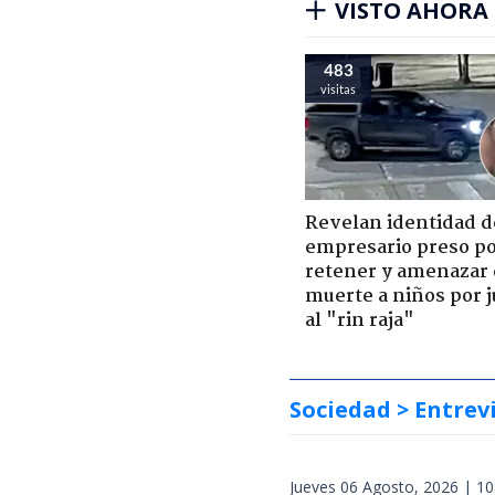
VISTO AHORA
483
visitas
Revelan identidad d
empresario preso p
retener y amenazar
muerte a niños por 
al "rin raja"
Sociedad
> Entrev
Jueves 06 Agosto, 2026 | 10