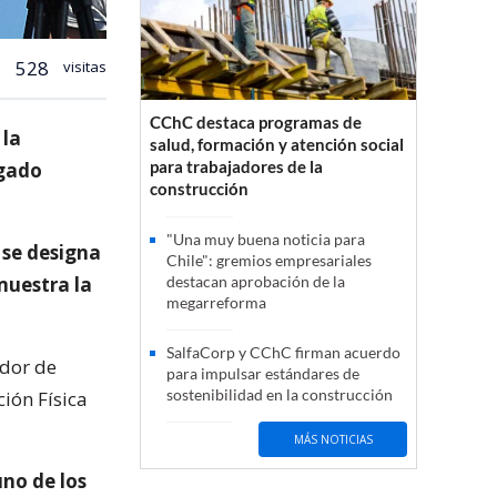
528
visitas
CChC destaca programas de
 la
salud, formación y atención social
para trabajadores de la
egado
construcción
"Una muy buena noticia para
 se designa
Chile": gremios empresariales
muestra la
destacan aprobación de la
megarreforma
SalfaCorp y CChC firman acuerdo
ador de
para impulsar estándares de
sostenibilidad en la construcción
ión Física
MÁS NOTICIAS
uno de los