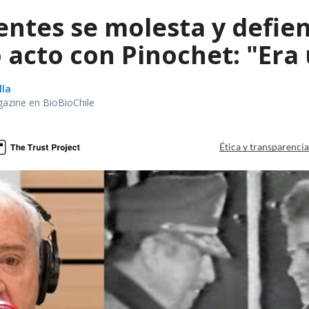
entes se molesta y defie
 acto con Pinochet: "Era
lla
gazine en BioBioChile
Ética y transparenci