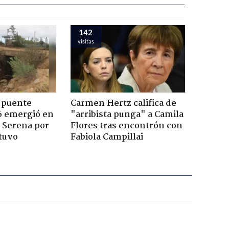
142
visitas
 puente
Carmen Hertz califica de
6 emergió en
"arribista punga" a Camila
a Serena por
Flores tras encontrón con
tuvo
Fabiola Campillai