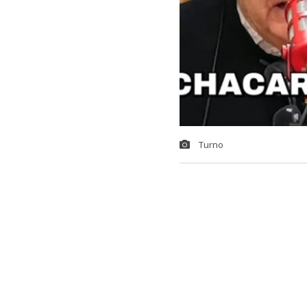
Turno
José Alfredo
cuando fue co
de 1977 junt
En el canal ch