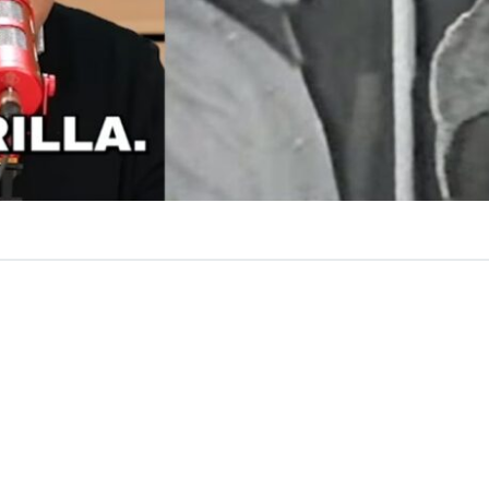
VER RESUMEN
 “Pollo” Fuentes se molestó
en una conversación en un 
nsultado por su presencia en el acto de Chacarillas el
o al entonces dictador Augusto Pinochet
.
ileno de
streaming Turno
, el artista y exanimador de tele