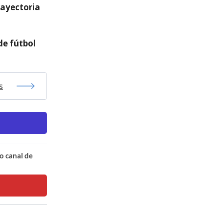
trayectoria
de fútbol
s
o canal de