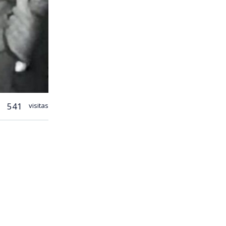
541
visitas
podcast
 9 de julio
visión