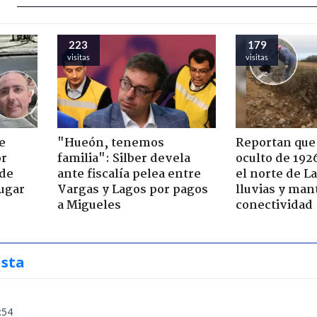
223
179
visitas
visitas
e
"Hueón, tenemos
Reportan que
or
familia": Silber devela
oculto de 192
 de
ante fiscalía pelea entre
el norte de L
jugar
Vargas y Lagos por pagos
lluvias y man
a Migueles
conectividad
ista
:54