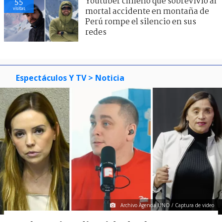
Youtuber chileno que sobrevivió al
55
visitas
mortal accidente en montaña de
Perú rompe el silencio en sus
redes
Espectáculos Y TV
> Noticia
Archivo Agencia UNO / Captura de video