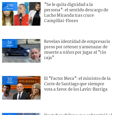
"Se le quita dignidad a la
200
visitas
persona": el sentido descargo de
Lucho Miranda tras cruce
Campillai-Flores
Revelan identidad de empresario
56
visitas
preso por retener y amenazar de
muerte a niños por jugar al "rin
raja"
El "Factor Mera": el ministro de la
55
visitas
Corte de Santiago que siempre
vota a favor de los Lavín-Barriga