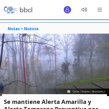
Notas >
Noticia
Carlos Cárcamo | @carcamo_c
Se mantiene Alerta Amarilla y
Alerta Temprana Preventiva por