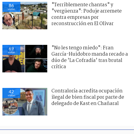
"Terriblemente chantas" y
86
visitas
"vergüenza": Poduje arremete
contra empresas por
reconstrucción en El Olivar
"No les tengo miedo": Fran
69
visitas
García-Huidobro manda recado a
dúo de ’La Cofradía’ tras brutal
crítica
Contraloría acredita ocupación
42
visitas
ilegal de bien fiscal por parte de
delegado de Kast en Chañaral