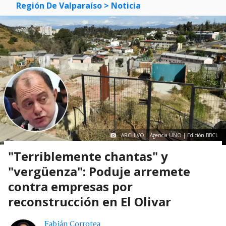
Región De Valparaíso
> Noticia
ARCHIVO | Agencia UNO | Edición BBCL
"Terriblemente chantas" y
"vergüenza": Poduje arremete
contra empresas por
reconstrucción en El Olivar
Fabián Corrotea