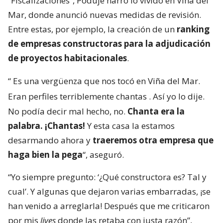
“Fiscalizaciones”, Poduje narró lo vivido en Viña del
Mar, donde anunció nuevas medidas de revisión.
Entre estas, por ejemplo, la creación de un
ranking
de empresas constructoras para la adjudicación
de proyectos habitacionales
.
“
Es una vergüenza que nos tocó en Viña del Mar.
Eran perfiles terriblemente chantas
. Así yo lo dije.
No podía decir mal hecho, no.
Chanta era la
palabra. ¡Chantas!
Y esta casa la estamos
desarmando ahora y
traeremos otra empresa que
haga bien la pega
“, aseguró.
“Yo siempre pregunto: ‘¿Qué constructora es? Tal y
cual’. Y algunas que dejaron varias embarradas, ¡se
han venido a arreglarla! Después que me criticaron
por mis
lives
donde las retaba con justa razón”,