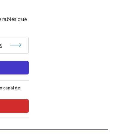
erables que
s
o canal de