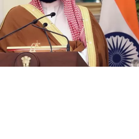
íncipe heredero saudí, Mohamed bin Salman | EFE
VER RESUMEN
a, Turquía y Pakistán firmaron este viernes en la ciudad
eca un acuerdo de defensa trilateral para reforzar la “d
ue estipula que cualquier ataque contra alguno de estos 