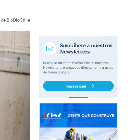
a de BioBioChile