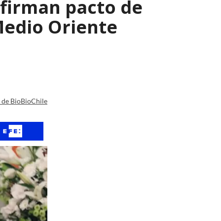
 firman pacto de
Medio Oriente
a de BioBioChile