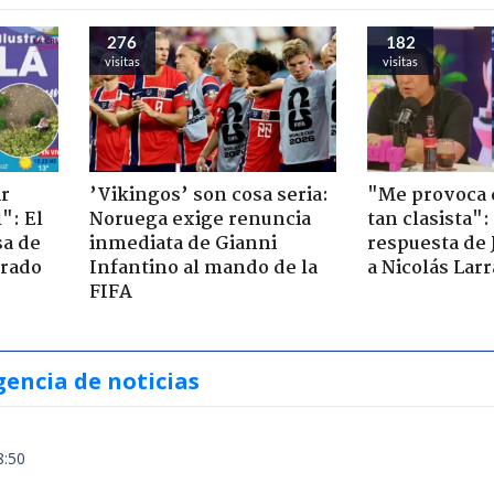
276
182
visitas
visitas
ir
’Vikingos’ son cosa seria:
"Me provoca 
": El
Noruega exige renuncia
tan clasista":
sa de
inmediata de Gianni
respuesta de 
trado
Infantino al mando de la
a Nicolás Lar
FIFA
gencia de noticias
8:50