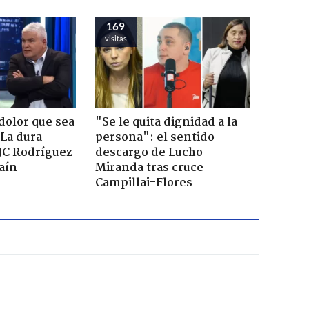
169
visitas
dolor que sea
"Se le quita dignidad a la
 La dura
persona": el sentido
JC Rodríguez
descargo de Lucho
raín
Miranda tras cruce
Campillai-Flores