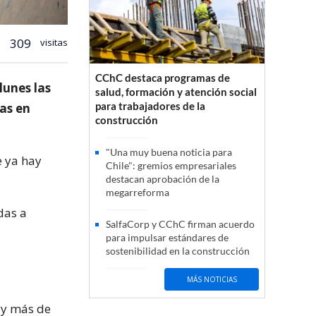
309
visitas
CChC destaca programas de
lunes las
salud, formación y atención social
para trabajadores de la
as en
construcción
"Una muy buena noticia para
e ya hay
Chile": gremios empresariales
destacan aprobación de la
megarreforma
das a
SalfaCorp y CChC firman acuerdo
para impulsar estándares de
sostenibilidad en la construcción
MÁS NOTICIAS
ay más de