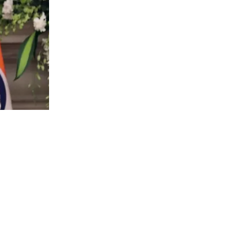
472
visitas
 sagrada
isuasión
tres países