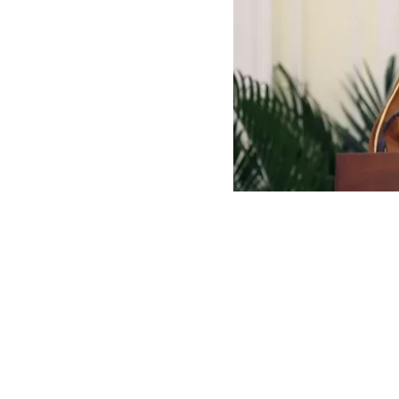
Imagen de archivo del pr
Arabia Saudit
saudí de La M
colectiva” y q