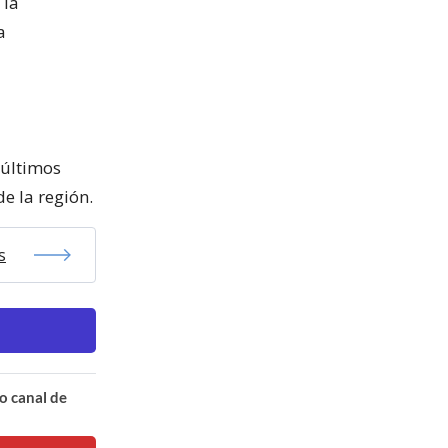
 la
a
 últimos
e la región.
s
o canal de