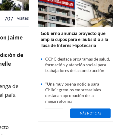
707
visitas
Gobierno anuncia proyecto que
con Jaime
amplía cupos para el Subsidio a la
Tasa de Interés Hipotecaria
ndición de
CChC destaca programas de salud,
helle
formación y atención social para
trabajadores de la construcción
"Una muy buena noticia para
tenga de
Chile": gremios empresariales
l país.
destacan aprobación de la
megarreforma
MÁS NOTICIAS
ecto