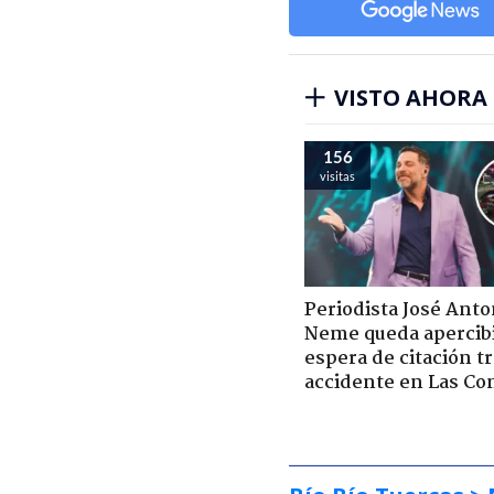
VISTO AHORA
156
visitas
Periodista José Anto
Neme queda apercib
espera de citación t
accidente en Las Co