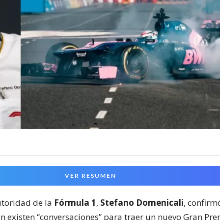
VER RESUMEN
toridad de la
Fórmula 1
,
Stefano Domenicali
, confir
ón existen “conversaciones” para traer un nuevo Gran Pre