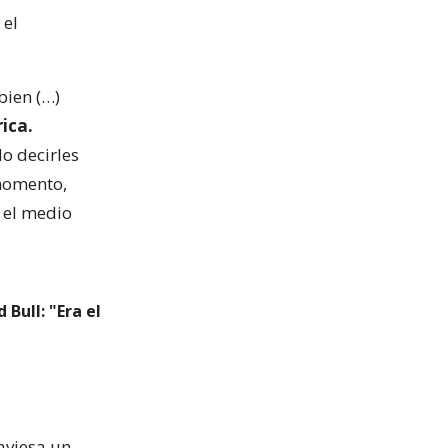
 el
bien (…)
ica.
o decirles
 momento,
 el medio
Bull: "Era el
raviesa un