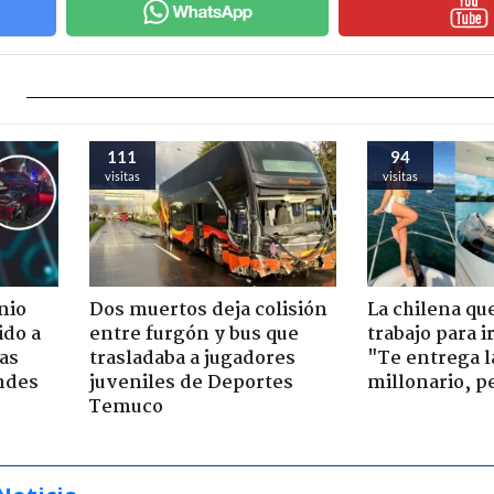
111
94
visitas
visitas
nio
Dos muertos deja colisión
La chilena qu
ido a
entre furgón y bus que
trabajo para i
ras
trasladaba a jugadores
"Te entrega l
ndes
juveniles de Deportes
millonario, p
Temuco