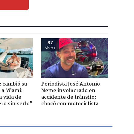
87
visitas
e cambió su
Periodista José Antonio
r a Miami:
Neme involucrado en
a vida de
accidente de tránsito:
ero sin serlo"
chocó con motociclista