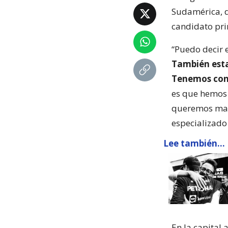
Sudamérica, d
candidato pri
“Puedo decir 
También est
Tenemos conv
es que hemos 
queremos mant
especializado
Lee también...
En la capital 