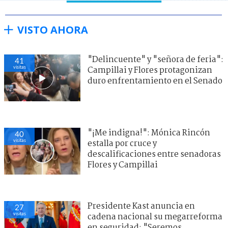
VISTO AHORA
"Delincuente" y "señora de feria":
41
visitas
Campillai y Flores protagonizan
duro enfrentamiento en el Senado
"¡Me indigna!": Mónica Rincón
40
visitas
estalla por cruce y
descalificaciones entre senadoras
Flores y Campillai
Presidente Kast anuncia en
27
visitas
cadena nacional su megarreforma
en seguridad: "Seremos