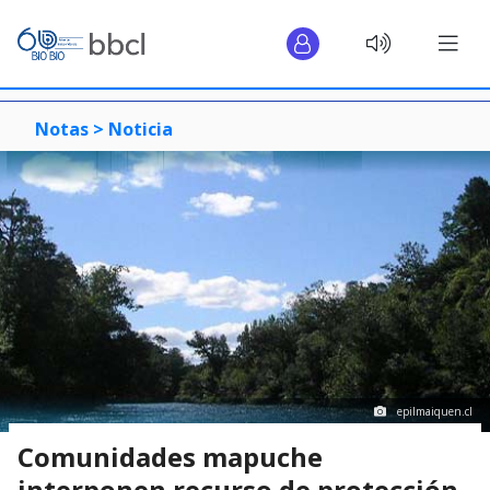
Notas >
Noticia
epilmaiquen.cl
Comunidades mapuche
interponen recurso de protección