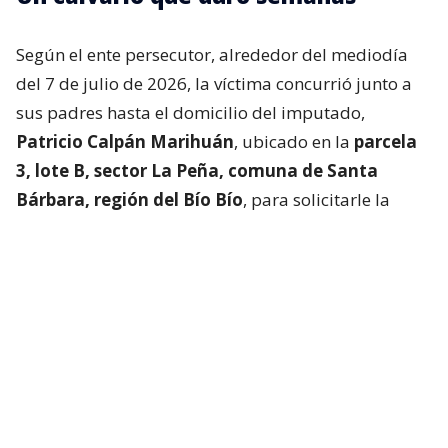
Según el ente persecutor, alrededor del mediodía
del 7 de julio de 2026, la víctima concurrió junto a
sus padres hasta el domicilio del imputado,
Patricio Calpán Marihuán
, ubicado en la
parcela
3, lote B, sector La Peña, comuna de Santa
Bárbara, región del Bío Bío
, para solicitarle la
devolución de una motosierra que le habían
prestado.
El imputado aceptó entregar la especie,
bajo la
condición de que la víctima se quedara a
conversar a solas con él.
Lo que fue aceptado por
la joven.
Tras entregar la motosierra a los padres, el