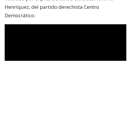
Henríquez, del partido derechista Centro
Democrático.
Entre los invitados está el presidente de Chile,
José