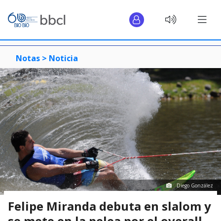
Notas >
Noticia
Diego González
Felipe Miranda debuta en slalom y
se mete en la pelea por el overall