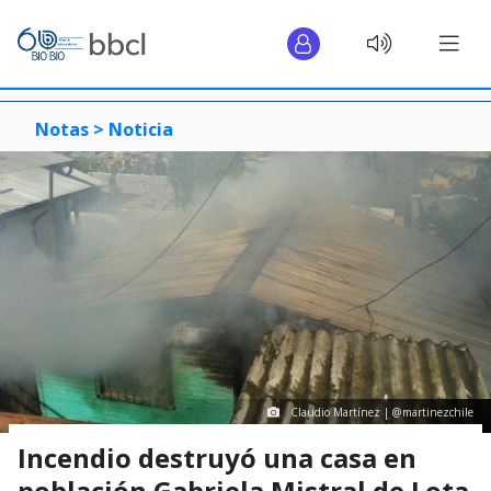
Notas >
Noticia
Claudio Martínez ‏| @martinezchile
Incendio destruyó una casa en
población Gabriela Mistral de Lota