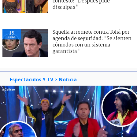
contestó: "Después pide
disculpas"
Squella arremete contra Tohá por
15
visitas
agenda de seguridad: "Se sienten
cómodos con un sistema
garantista"
Espectáculos Y TV
> Noticia