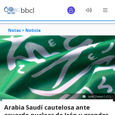
Notas >
Noticia
Iqbal Osman1 (CC)
Arabia Saudí cautelosa ante
acuerdo nuclear de Irán y grandes