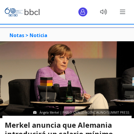
Notas >
Noticia
Ángela Merkel | PABLO OVALLE/AGENCIAUNO/SUMMIT PRESS
Merkel anuncia que Alemania
introducirá un salario mínimo