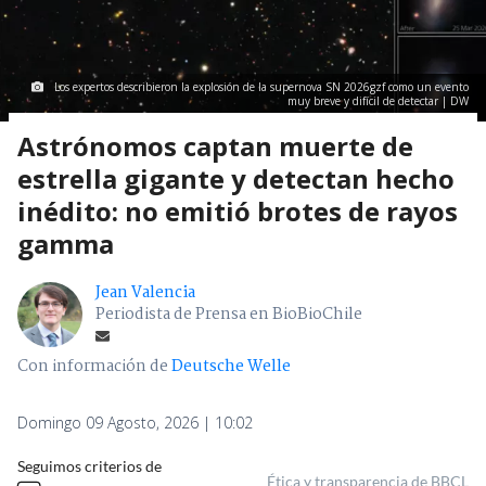
Los expertos describieron la explosión de la supernova SN 2026gzf como un evento
muy breve y difícil de detectar | DW
Astrónomos captan muerte de
estrella gigante y detectan hecho
inédito: no emitió brotes de rayos
gamma
Jean Valencia
Periodista de Prensa en BioBioChile
Con información de
Deutsche Welle
Domingo 09 Agosto, 2026 | 10:02
Seguimos criterios de
Ética y transparencia de BBCL